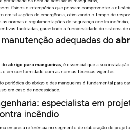
e praticidade na hora de acessar as mangueiras;
anos físicos e intempéries que possam comprometer a eficáci
o em situações de emergência, otimizando o tempo de respos
as normas e regulamentações de segurança contra incêndio;
tivas facilitadas, garantindo a funcionalidade do sistema de
 e manutenção adequadas do
abr
a do
abrigo para mangueiras
, é essencial que a sua instalação
dos e em conformidade com as normas técnicas vigentes.
o periódica do abrigo e das mangueiras é fundamental para ga
 uso em caso de necessidade.
genharia: especialista em proje
ontra incêndio
 uma empresa referência no segmento de elaboração de projet