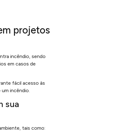
m projetos
tra incêndio, sendo
rios em casos de
rante fácil acesso às
e um incêndio.
 sua
ambiente, tais como: