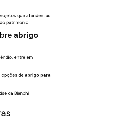
 projetos que atendem às
 do patrimônio.
obre
abrigo
cêndio, entre em
es opções de
abrigo para
ise da Bianchi
ras