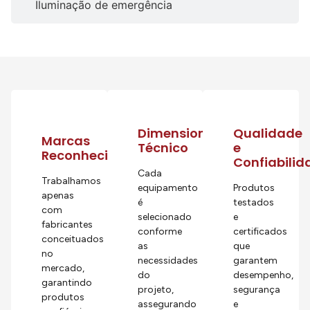
Iluminação de emergência
Dimensionamento
Qualidade
Marcas
Técnico
e
Reconhecidas
Confiabilid
Cada
Trabalhamos
equipamento
Produtos
apenas
é
testados
com
selecionado
e
fabricantes
conforme
certificados
conceituados
as
que
no
necessidades
garantem
mercado,
do
desempenho,
garantindo
projeto,
segurança
produtos
assegurando
e