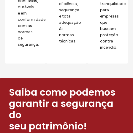
confiáveis,
eficiência,
tranquilidade
duráveis
segurança
para
e em
e total
empresas
conformidade
adequação
que
com as
às
buscam
normas
normas
proteção
de
técnicas.
contra
segurança.
incêndio.
Saiba como podemos
garantir a segurança
do
seu patrimônio!