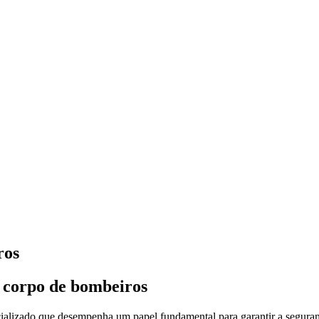
ros
o corpo de bombeiros
ializado que desempenha um papel fundamental para garantir a seguranç