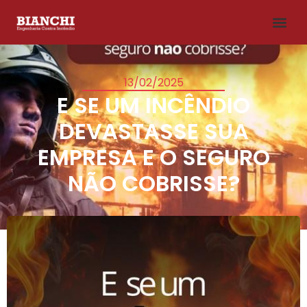
13/02/2025
E SE UM INCÊNDIO
DEVASTASSE SUA
EMPRESA E O SEGURO
NÃO COBRISSE?