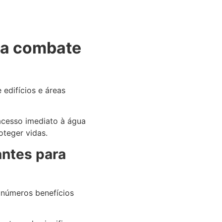
ra combate
 edifícios e áreas
acesso imediato à água
oteger vidas.
antes para
inúmeros benefícios