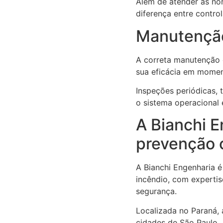
Além de atender às nor
diferença entre contro
Manutenção
A correta manutenção
sua eficácia em moment
Inspeções periódicas,
o sistema operacional
A Bianchi E
prevenção 
A Bianchi Engenharia 
incêndio, com experti
segurança.
Localizada no Paraná, 
cidades de São Paulo.