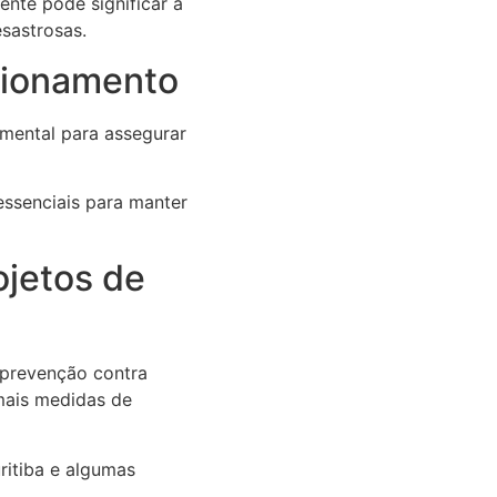
nte pode significar a
sastrosas.
cionamento
mental para assegurar
essenciais para manter
ojetos de
 prevenção contra
ais medidas de
ritiba e algumas